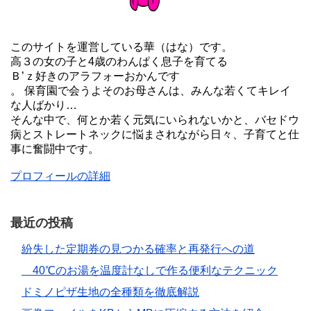
このサイトを運営している華（はな）です。
高３の女の子と4歳のわんぱく息子を育てる
Ｂ’ｚ好きのアラフォーおかんです
。 保育園で会うよそのお母さんは、みんな若くてキレイ
な人ばかり…
そんな中で、何とか若く元気にいられないかと、バセドウ
病とストレートネックに悩まされながら日々、子育てと仕
事に奮闘中です。
プロフィールの詳細
最近の投稿
紛失した定期券の見つかる確率と再発行への道
40℃のお湯を温度計なしで作る便利なテクニック
ドミノピザ生地の全種類を徹底解説