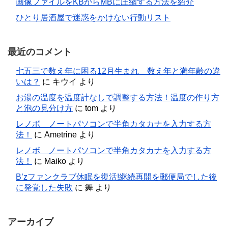
画像ファイルをKBからMBに圧縮する方法を紹介
ひとり居酒屋で迷惑をかけない行動リスト
最近のコメント
七五三で数え年に困る12月生まれ 数え年と満年齢の違
いは？
に
キウイ
より
お湯の温度を温度計なしで調整する方法！温度の作り方
と泡の見分け方
に
tom
より
レノボ ノートパソコンで半角カタカナを入力する方
法！
に
Ametrine
より
レノボ ノートパソコンで半角カタカナを入力する方
法！
に
Maiko
より
B’zファンクラブ休眠を復活!継続再開を郵便局でした後
に発覚した失敗
に
舞
より
アーカイブ