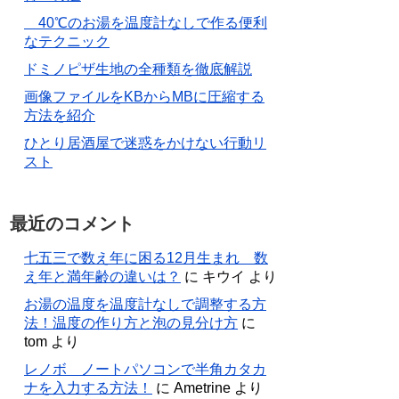
40℃のお湯を温度計なしで作る便利
なテクニック
ドミノピザ生地の全種類を徹底解説
画像ファイルをKBからMBに圧縮する
方法を紹介
ひとり居酒屋で迷惑をかけない行動リ
スト
最近のコメント
七五三で数え年に困る12月生まれ 数
え年と満年齢の違いは？
に
キウイ
より
お湯の温度を温度計なしで調整する方
法！温度の作り方と泡の見分け方
に
tom
より
レノボ ノートパソコンで半角カタカ
ナを入力する方法！
に
Ametrine
より