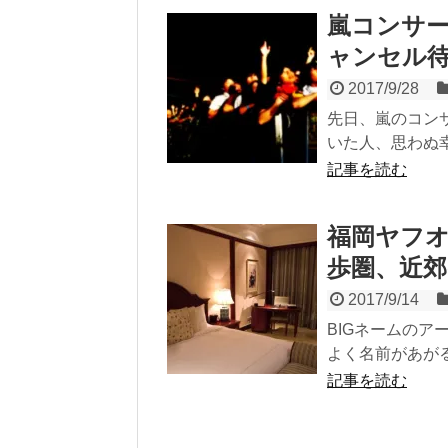
嵐コンサ
ャンセル
2017/9/28
先日、嵐のコン
いた人、思わぬ幸
記事を読む
福岡ヤフ
歩圏、近郊e
2017/9/14
BIGネームのア
よく名前があがる
記事を読む