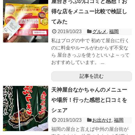
屋台きっぷの口コミと感想！お
得な店をメニュー比較で検証し
てみた
2019/10/23
グルメ
,
福岡
私はブログの中で 初めて屋台に行く
のに料金やルールがわからず不安な
ら 屋台きっぷを使うといいよ～って
おすすめしています。 ...
記事を読む
天神屋台なかちゃんのメニュー
や場所！行った感想と口コミを
シェア
2019/10/23
お出かけ
,
福岡
福岡の屋台と言えば中州の屋台街が