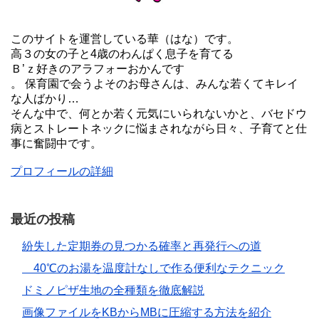
このサイトを運営している華（はな）です。
高３の女の子と4歳のわんぱく息子を育てる
Ｂ’ｚ好きのアラフォーおかんです
。 保育園で会うよそのお母さんは、みんな若くてキレイ
な人ばかり…
そんな中で、何とか若く元気にいられないかと、バセドウ
病とストレートネックに悩まされながら日々、子育てと仕
事に奮闘中です。
プロフィールの詳細
最近の投稿
紛失した定期券の見つかる確率と再発行への道
40℃のお湯を温度計なしで作る便利なテクニック
ドミノピザ生地の全種類を徹底解説
画像ファイルをKBからMBに圧縮する方法を紹介