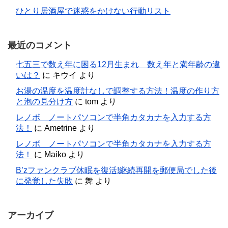
ひとり居酒屋で迷惑をかけない行動リスト
最近のコメント
七五三で数え年に困る12月生まれ 数え年と満年齢の違
いは？
に
キウイ
より
お湯の温度を温度計なしで調整する方法！温度の作り方
と泡の見分け方
に
tom
より
レノボ ノートパソコンで半角カタカナを入力する方
法！
に
Ametrine
より
レノボ ノートパソコンで半角カタカナを入力する方
法！
に
Maiko
より
B’zファンクラブ休眠を復活!継続再開を郵便局でした後
に発覚した失敗
に
舞
より
アーカイブ