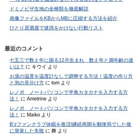
ドミノピザ生地の全種類を徹底解説
画像ファイルをKBからMBに圧縮する方法を紹介
ひとり居酒屋で迷惑をかけない行動リスト
最近のコメント
七五三で数え年に困る12月生まれ 数え年と満年齢の違
いは？
に
キウイ
より
お湯の温度を温度計なしで調整する方法！温度の作り方
と泡の見分け方
に
tom
より
レノボ ノートパソコンで半角カタカナを入力する方
法！
に
Ametrine
より
レノボ ノートパソコンで半角カタカナを入力する方
法！
に
Maiko
より
B’zファンクラブ休眠を復活!継続再開を郵便局でした後
に発覚した失敗
に
舞
より