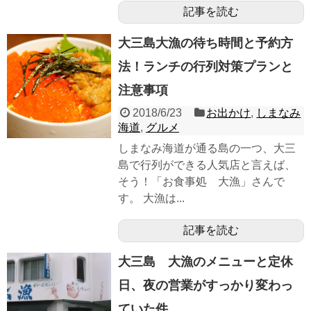
記事を読む
大三島大漁の待ち時間と予約方
法！ランチの行列対策プランと
注意事項
2018/6/23
お出かけ
,
しまなみ
海道
,
グルメ
しまなみ海道が通る島の一つ、大三
島で行列ができる人気店と言えば、
そう！「お食事処 大漁」さんで
す。 大漁は...
記事を読む
大三島 大漁のメニューと定休
日、夜の営業がすっかり変わっ
ていた件