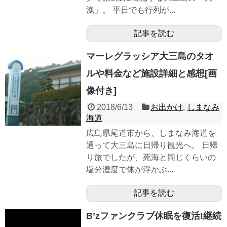
漁」。 平日でも行列が...
記事を読む
マーレグラッシア大三島のタオ
ルや料金など施設詳細と感想[画
像付き]
2018/6/13
お出かけ
,
しまなみ
海道
広島県尾道市から、しまなみ海道を
通って大三島に日帰り観光へ。 日帰
り旅でしたが、死海と同じくらいの
塩分濃度で体が浮かぶ...
記事を読む
B’zファンクラブ休眠を復活!継続