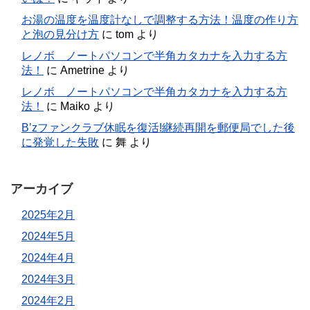
お湯の温度を温度計なしで調整する方法！温度の作り方
と泡の見分け方
に
tom
より
レノボ ノートパソコンで半角カタカナを入力する方
法！
に
Ametrine
より
レノボ ノートパソコンで半角カタカナを入力する方
法！
に
Maiko
より
B’zファンクラブ休眠を復活!継続再開を郵便局でした後
に発覚した失敗
に
舞
より
アーカイブ
2025年2月
2024年5月
2024年4月
2024年3月
2024年2月