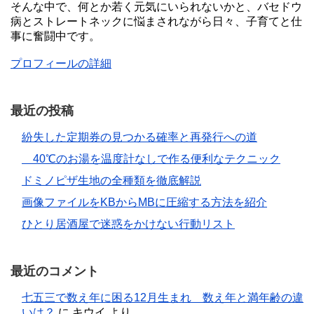
そんな中で、何とか若く元気にいられないかと、バセドウ
病とストレートネックに悩まされながら日々、子育てと仕
事に奮闘中です。
プロフィールの詳細
最近の投稿
紛失した定期券の見つかる確率と再発行への道
40℃のお湯を温度計なしで作る便利なテクニック
ドミノピザ生地の全種類を徹底解説
画像ファイルをKBからMBに圧縮する方法を紹介
ひとり居酒屋で迷惑をかけない行動リスト
最近のコメント
七五三で数え年に困る12月生まれ 数え年と満年齢の違
いは？
に
キウイ
より