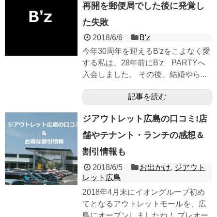
再開を郵便局でした後に発覚し
た失敗
2018/6/6
B'z
今年30周年を迎えるB'zをこよなく愛
する私は、28年前にB'z PARTYへ
入会しました。 その後、結婚やら...
記事を読む
ジアウトレット広島の口コミ!店
舗やテナント・ランチの感想＆
割引情報も
2018/6/5
お出かけ
,
ジアウト
レット広島
2018年4月末にイオングループ初め
てとなるアウトレットモールを、広
島にオープンしましたね！ プレオー