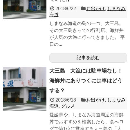
2018/6/22
お出かけ
,
しまなみ
海道
しまなみ海道の島の一つ、大三島。
その大三島きっての行列店、海鮮丼
が人気の大漁に行ってきました。 平
日の...
記事を読む
大三島 大漁には駐車場なし！
海鮮丼にありつくには車はどう
する？
2018/6/18
お出かけ
,
しまなみ
海道
,
グルメ
愛媛県や、しまなみ海道周辺の海鮮
丼でおすすめを検索したら、食べロ
グで第1位に君臨する大三島の「大