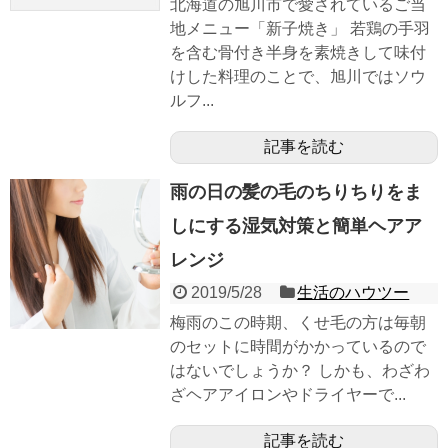
北海道の旭川市で愛されているご当
地メニュー「新子焼き」 若鶏の手羽
を含む骨付き半身を素焼きして味付
けした料理のことで、旭川ではソウ
ルフ...
記事を読む
雨の日の髪の毛のちりちりをま
しにする湿気対策と簡単ヘアア
レンジ
2019/5/28
生活のハウツー
梅雨のこの時期、くせ毛の方は毎朝
のセットに時間がかかっているので
はないでしょうか？ しかも、わざわ
ざヘアアイロンやドライヤーで...
記事を読む