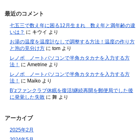
最近のコメント
七五三で数え年に困る12月生まれ 数え年と満年齢の違
いは？
に
キウイ
より
お湯の温度を温度計なしで調整する方法！温度の作り方
と泡の見分け方
に
tom
より
レノボ ノートパソコンで半角カタカナを入力する方
法！
に
Ametrine
より
レノボ ノートパソコンで半角カタカナを入力する方
法！
に
Maiko
より
B’zファンクラブ休眠を復活!継続再開を郵便局でした後
に発覚した失敗
に
舞
より
アーカイブ
2025年2月
2024年5月