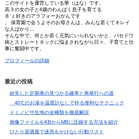
このサイトを運営している華（はな）です。
高３の女の子と4歳のわんぱく息子を育てる
Ｂ’ｚ好きのアラフォーおかんです
。 保育園で会うよそのお母さんは、みんな若くてキレイ
な人ばかり…
そんな中で、何とか若く元気にいられないかと、バセドウ
病とストレートネックに悩まされながら日々、子育てと仕
事に奮闘中です。
プロフィールの詳細
最近の投稿
紛失した定期券の見つかる確率と再発行への道
40℃のお湯を温度計なしで作る便利なテクニック
ドミノピザ生地の全種類を徹底解説
画像ファイルをKBからMBに圧縮する方法を紹介
ひとり居酒屋で迷惑をかけない行動リスト