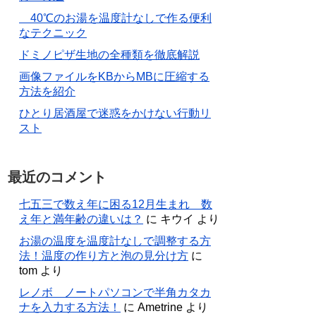
40℃のお湯を温度計なしで作る便利
なテクニック
ドミノピザ生地の全種類を徹底解説
画像ファイルをKBからMBに圧縮する
方法を紹介
ひとり居酒屋で迷惑をかけない行動リ
スト
最近のコメント
七五三で数え年に困る12月生まれ 数
え年と満年齢の違いは？
に
キウイ
より
お湯の温度を温度計なしで調整する方
法！温度の作り方と泡の見分け方
に
tom
より
レノボ ノートパソコンで半角カタカ
ナを入力する方法！
に
Ametrine
より