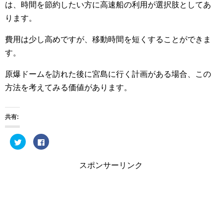
は、時間を節約したい方に高速船の利用が選択肢としてあ
ります。
費用は少し高めですが、移動時間を短くすることができま
す。
原爆ドームを訪れた後に宮島に行く計画がある場合、この
方法を考えてみる価値があります。
共有:
ク
F
リ
a
ッ
c
ク
e
し
b
スポンサーリンク
て
o
T
o
w
k
i
で
t
共
t
有
e
す
r
る
で
に