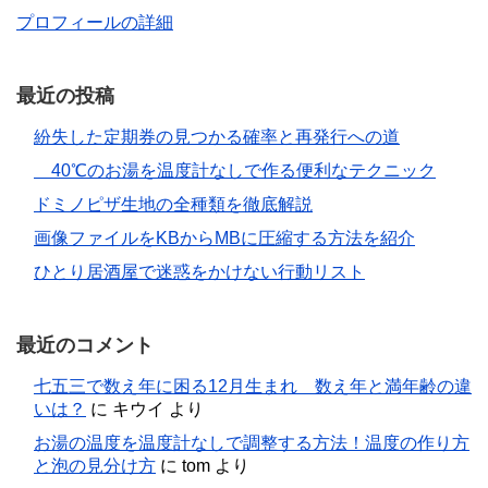
プロフィールの詳細
最近の投稿
紛失した定期券の見つかる確率と再発行への道
40℃のお湯を温度計なしで作る便利なテクニック
ドミノピザ生地の全種類を徹底解説
画像ファイルをKBからMBに圧縮する方法を紹介
ひとり居酒屋で迷惑をかけない行動リスト
最近のコメント
七五三で数え年に困る12月生まれ 数え年と満年齢の違
いは？
に
キウイ
より
お湯の温度を温度計なしで調整する方法！温度の作り方
と泡の見分け方
に
tom
より