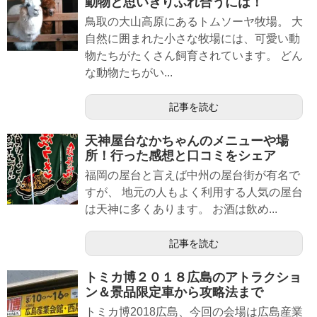
動物と思いきりふれ合うには！
鳥取の大山高原にあるトムソーヤ牧場。 大
自然に囲まれた小さな牧場には、可愛い動
物たちがたくさん飼育されています。 どん
な動物たちがい...
記事を読む
天神屋台なかちゃんのメニューや場
所！行った感想と口コミをシェア
福岡の屋台と言えば中州の屋台街が有名で
すが、 地元の人もよく利用する人気の屋台
は天神に多くあります。 お酒は飲め...
記事を読む
トミカ博２０１８広島のアトラクショ
ン＆景品限定車から攻略法まで
トミカ博2018広島、今回の会場は広島産業