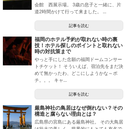
会館 西展示場。 3歳の息子と一緒に、片
道2時間かけて行って来ました。 ...
記事を読む
福岡のホテル予約が取れない時の裏
技！ホテル探しのポイントと取れない
時の対抗策まで
やっと手にした念願の福岡ドームコンサー
トチケット！ そういえば、宿泊先をまだ決
めて無かったわ、どこにしようかな～ポ
チ。。。 キャ...
記事を読む
厳島神社の鳥居はなぜ倒れない？その
構造と腐らない理由とは？
広島県の宮島にある厳島神社。 その大鳥居
は壮大で美しく、世界的にもとても有名で