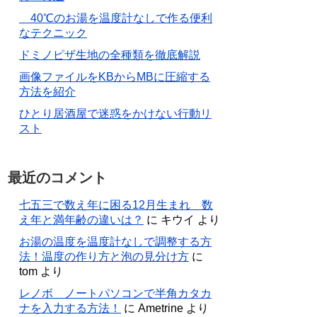
40℃のお湯を温度計なしで作る便利
なテクニック
ドミノピザ生地の全種類を徹底解説
画像ファイルをKBからMBに圧縮する
方法を紹介
ひとり居酒屋で迷惑をかけない行動リ
スト
最近のコメント
七五三で数え年に困る12月生まれ 数
え年と満年齢の違いは？
に
キウイ
より
お湯の温度を温度計なしで調整する方
法！温度の作り方と泡の見分け方
に
tom
より
レノボ ノートパソコンで半角カタカ
ナを入力する方法！
に
Ametrine
より