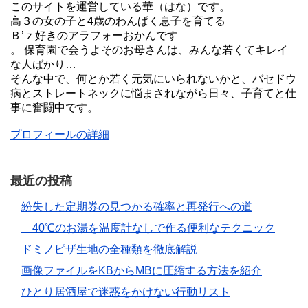
このサイトを運営している華（はな）です。
高３の女の子と4歳のわんぱく息子を育てる
Ｂ’ｚ好きのアラフォーおかんです
。 保育園で会うよそのお母さんは、みんな若くてキレイ
な人ばかり…
そんな中で、何とか若く元気にいられないかと、バセドウ
病とストレートネックに悩まされながら日々、子育てと仕
事に奮闘中です。
プロフィールの詳細
最近の投稿
紛失した定期券の見つかる確率と再発行への道
40℃のお湯を温度計なしで作る便利なテクニック
ドミノピザ生地の全種類を徹底解説
画像ファイルをKBからMBに圧縮する方法を紹介
ひとり居酒屋で迷惑をかけない行動リスト