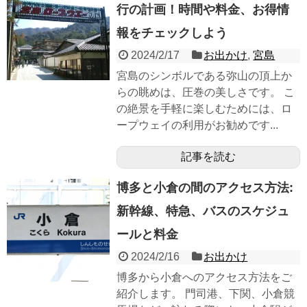
行の計画！時間や料金、お得情
報をチェックしよう
2024/2/17
お出かけ
,
宮島
宮島のシンボルである弥山の頂上か
らの眺めは、圧巻の美しさです。 こ
の絶景を手軽に楽しむためには、ロ
ープウェイの利用がお勧めです...
記事を読む
博多と小倉の間のアクセス方法:
新幹線、特急、バスのスケジュ
ールと料金
2024/2/16
お出かけ
博多から小倉へのアクセス方法をご
紹介します。 門司港、下関、小倉競