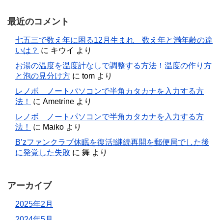
最近のコメント
七五三で数え年に困る12月生まれ 数え年と満年齢の違
いは？
に
キウイ
より
お湯の温度を温度計なしで調整する方法！温度の作り方
と泡の見分け方
に
tom
より
レノボ ノートパソコンで半角カタカナを入力する方
法！
に
Ametrine
より
レノボ ノートパソコンで半角カタカナを入力する方
法！
に
Maiko
より
B’zファンクラブ休眠を復活!継続再開を郵便局でした後
に発覚した失敗
に
舞
より
アーカイブ
2025年2月
2024年5月