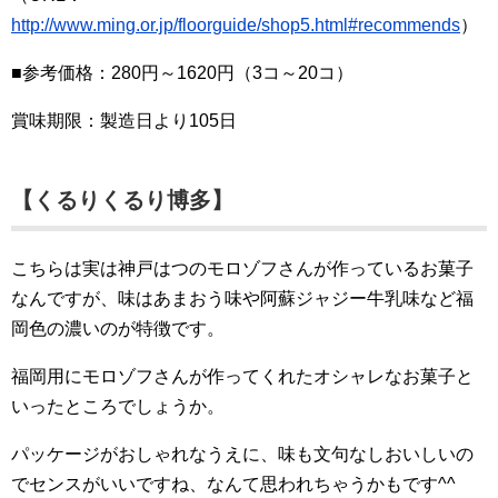
http://www.ming.or.jp/floorguide/shop5.html#recommends
）
■参考価格：280円～1620円（3コ～20コ）
賞味期限：製造日より105日
【くるりくるり博多】
こちらは実は神戸はつのモロゾフさんが作っているお菓子
なんですが、味はあまおう味や阿蘇ジャジー牛乳味など福
岡色の濃いのが特徴です。
福岡用にモロゾフさんが作ってくれたオシャレなお菓子と
いったところでしょうか。
パッケージがおしゃれなうえに、味も文句なしおいしいの
でセンスがいいですね、なんて思われちゃうかもです^^