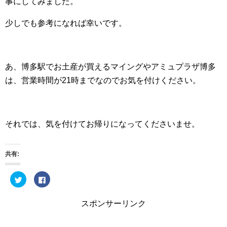
事にしてみました。
少しでも参考になれば幸いです。
あ、博多駅でお土産が買えるマイングやアミュプラザ博多
は、営業時間が21時までなのでお気を付けください。
それでは、気を付けてお帰りになってくださいませ。
共有:
ク
F
リ
a
ッ
c
ク
e
し
b
スポンサーリンク
て
o
T
o
w
k
i
で