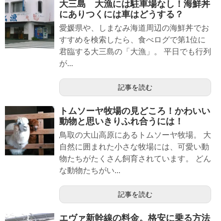
大三島 大漁には駐車場なし！海鮮丼
にありつくには車はどうする？
愛媛県や、しまなみ海道周辺の海鮮丼でお
すすめを検索したら、食べログで第1位に
君臨する大三島の「大漁」。 平日でも行列
が...
記事を読む
トムソーヤ牧場の見どころ！かわいい
動物と思いきりふれ合うには！
鳥取の大山高原にあるトムソーヤ牧場。 大
自然に囲まれた小さな牧場には、可愛い動
物たちがたくさん飼育されています。 どん
な動物たちがい...
記事を読む
エヴァ新幹線の料金。格安に乗る方法