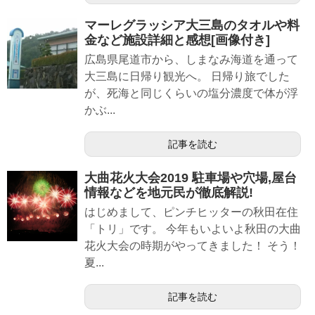
マーレグラッシア大三島のタオルや料
金など施設詳細と感想[画像付き]
広島県尾道市から、しまなみ海道を通って
大三島に日帰り観光へ。 日帰り旅でした
が、死海と同じくらいの塩分濃度で体が浮
かぶ...
記事を読む
大曲花火大会2019 駐車場や穴場,屋台
情報などを地元民が徹底解説!
はじめまして、ピンチヒッターの秋田在住
「トリ」です。 今年もいよいよ秋田の大曲
花火大会の時期がやってきました！ そう！
夏...
記事を読む