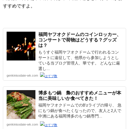
すすめですよ。
福岡ヤフオクドームのコインロッカー、
コンサートで荷物はどうする？グッズ
は？
もうすぐ福岡ヤフオクドームで行われるコン
サートに遠征して、他県から参加しようとし
ている当ブログ管理人、華です。 どんなに厳
選し...
genkinisodate-wk.com
博多もつ鍋 梟のおすすめメニューが本
当に美味しいか食べてきた！
福岡ヤフオクドームでのB'zライブの帰り、 急
にもつ鍋が食べたくなったので、友人と2人で
中洲にある福岡博多のもつ鍋専門...
genkinisodate-wk.com