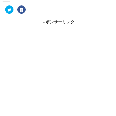
ク
F
リ
a
ッ
c
ク
e
し
b
スポンサーリンク
て
o
T
o
w
k
i
で
t
共
t
有
e
す
r
る
で
に
共
は
有
ク
(
リ
新
ッ
し
ク
い
し
ウ
て
ィ
く
ン
だ
ド
さ
ウ
い
で
(
開
新
き
し
ま
い
す
ウ
)
ィ
ン
ド
ウ
で