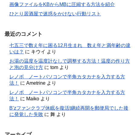
画像ファイルをKBからMBに圧縮する方法を紹介
ひとり居酒屋で迷惑をかけない行動リスト
最近のコメント
七五三で数え年に困る12月生まれ 数え年と満年齢の違
いは？
に
キウイ
より
お湯の温度を温度計なしで調整する方法！温度の作り方
と泡の見分け方
に
tom
より
レノボ ノートパソコンで半角カタカナを入力する方
法！
に
Ametrine
より
レノボ ノートパソコンで半角カタカナを入力する方
法！
に
Maiko
より
B’zファンクラブ休眠を復活!継続再開を郵便局でした後
に発覚した失敗
に
舞
より
アーカイブ