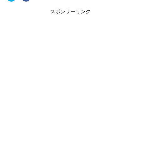
ッ
c
ク
e
し
b
スポンサーリンク
て
o
T
o
w
k
i
で
t
共
t
有
e
す
r
る
で
に
共
は
有
ク
(
リ
新
ッ
し
ク
い
し
ウ
て
ィ
く
ン
だ
ド
さ
ウ
い
で
(
開
新
き
し
ま
い
す
ウ
)
ィ
ン
ド
ウ
で
開
き
ま
す