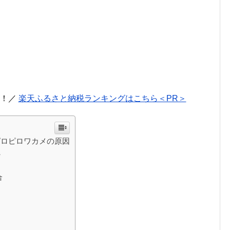
に！／
楽天ふるさと納税ランキングはこちら＜PR＞
ピロピロワカメの原因
処
合