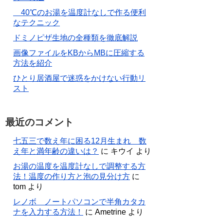
40℃のお湯を温度計なしで作る便利
なテクニック
ドミノピザ生地の全種類を徹底解説
画像ファイルをKBからMBに圧縮する
方法を紹介
ひとり居酒屋で迷惑をかけない行動リ
スト
最近のコメント
七五三で数え年に困る12月生まれ 数
え年と満年齢の違いは？
に
キウイ
より
お湯の温度を温度計なしで調整する方
法！温度の作り方と泡の見分け方
に
tom
より
レノボ ノートパソコンで半角カタカ
ナを入力する方法！
に
Ametrine
より