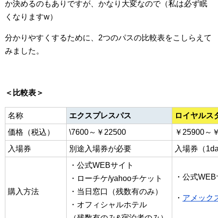
か決めるのもありですが、かなり大変なので（私は必ず眠
くなりますw）
分かりやすくするために、2つのパスの比較表をこしらえて
みました。
＜比較表＞
名称
エクスプレスパス
ロイヤルス
価格（税込）
\7600～￥22500
￥25900～￥
入場券
別途入場券が必要
入場券（1d
・公式WEBサイト
・公式WE
・ローチケ/yahooチケット
購入方法
・当日窓口（残数有のみ）
・
アメック
・オフィシャルホテル
（残数有のみ&宿泊者のみ）