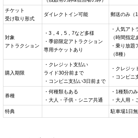
チケット
ダイレクトイン可能
郵送のみ（1口
受け取り形式
・人気アト
・3，4，5，7など多様
対象
（時間指定
・季節限定アトラクション
アトラクション
・乗り放題
専用チケットあり
（8種）
・クレジット支払い
・クレジッ
購入期限
ライド30分前まで
・コンビニ支
・コンビニ支払い3日前まで
・何種類もある
・1種類のみ
券種
・大人・子供・シニア共通
・大人用・
特典
駐車場1日