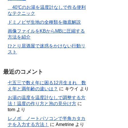
40℃のお湯を温度計なしで作る便利
なテクニック
ドミノピザ生地の全種類を徹底解説
画像ファイルをKBからMBに圧縮する
方法を紹介
ひとり居酒屋で迷惑をかけない行動リ
スト
最近のコメント
七五三で数え年に困る12月生まれ 数
え年と満年齢の違いは？
に
キウイ
より
お湯の温度を温度計なしで調整する方
法！温度の作り方と泡の見分け方
に
tom
より
レノボ ノートパソコンで半角カタカ
ナを入力する方法！
に
Ametrine
より