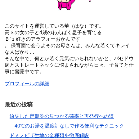
このサイトを運営している華（はな）です。
高３の女の子と4歳のわんぱく息子を育てる
Ｂ’ｚ好きのアラフォーおかんです
。 保育園で会うよそのお母さんは、みんな若くてキレイ
な人ばかり…
そんな中で、何とか若く元気にいられないかと、バセドウ
病とストレートネックに悩まされながら日々、子育てと仕
事に奮闘中です。
プロフィールの詳細
最近の投稿
紛失した定期券の見つかる確率と再発行への道
40℃のお湯を温度計なしで作る便利なテクニック
ドミノピザ生地の全種類を徹底解説