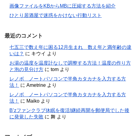
画像ファイルをKBからMBに圧縮する方法を紹介
ひとり居酒屋で迷惑をかけない行動リスト
最近のコメント
七五三で数え年に困る12月生まれ 数え年と満年齢の違
いは？
に
キウイ
より
お湯の温度を温度計なしで調整する方法！温度の作り方
と泡の見分け方
に
tom
より
レノボ ノートパソコンで半角カタカナを入力する方
法！
に
Ametrine
より
レノボ ノートパソコンで半角カタカナを入力する方
法！
に
Maiko
より
B’zファンクラブ休眠を復活!継続再開を郵便局でした後
に発覚した失敗
に
舞
より