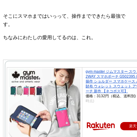
そこにスマホまではいっって、操作までできたら最強で
す。
ちなみにわたしの愛用してるのは、これ。
gym master ジムマスター ス
2WAY スマホポーチ G502395
操作 ショルダー スマホケース
財布 ウォレット スウェット ア
ーチ 新作 【ネコポス可】
価格：3132円（税込、送料別)
時点)
楽天