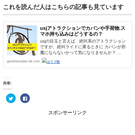
これを読んだ人はこちらの記事も見ています
usjアトラクションでカバンや手荷物.ス
マホ持ち込みはどうするの？
usjの目玉と言えば、絶叫系のアトラクション
ですが、絶叫ライドに乗るときに カバンが邪
魔にならないかって気になりませんか？ ...
genkinisodate-wk.com
共有:
ク
F
リ
a
ッ
c
ク
e
し
b
スポンサーリンク
て
o
T
o
w
k
i
で
t
共
t
有