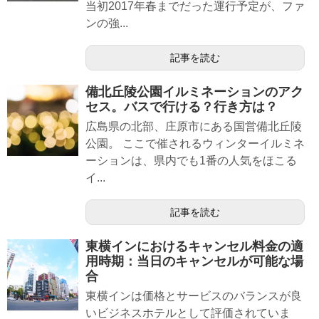
当初2017年春までだった運行予定が、ファ
ンの強...
記事を読む
備北丘陵公園イルミネーションのアク
セス。バスで行ける？行き方は？
広島県の北部、庄原市にある国営備北丘陵
公園。 ここで催されるウィンターイルミネ
ーションは、県内でも1番の人気をほこる
イ...
記事を読む
東横インにおけるキャンセル料金の適
用時期：当日のキャンセルが可能な場
合
東横インは価格とサービスのバランスが良
いビジネスホテルとして評価されていま