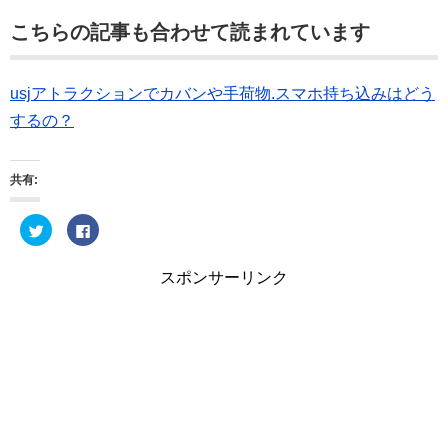
こちらの記事も合わせて読まれています
usjアトラクションでカバンや手荷物.スマホ持ち込みはどう
するの？
共有:
ク
F
リ
a
ッ
c
ク
e
し
b
スポンサーリンク
て
o
T
o
w
k
i
で
t
共
t
有
e
す
r
る
で
に
共
は
有
ク
(
リ
新
ッ
し
ク