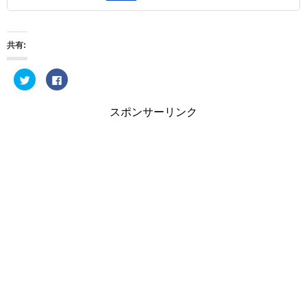
共有:
ク
F
リ
a
ッ
c
ク
e
し
b
スポンサーリンク
て
o
T
o
w
k
i
で
t
共
t
有
e
す
r
る
で
に
共
は
有
ク
(
リ
新
ッ
し
ク
い
し
ウ
て
ィ
く
ン
だ
ド
さ
ウ
い
で
(
開
新
き
し