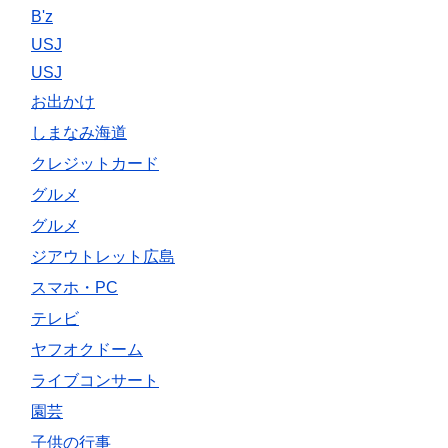
B'z
USJ
USJ
お出かけ
しまなみ海道
クレジットカード
グルメ
グルメ
ジアウトレット広島
スマホ・PC
テレビ
ヤフオクドーム
ライブコンサート
園芸
子供の行事