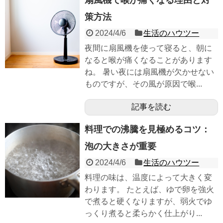
扇風機で喉が痛くなる理由と対
策方法
2024/4/6
生活のハウツー
夜間に扇風機を使って寝ると、朝に
なると喉が痛くなることがあります
ね。 暑い夜には扇風機が欠かせない
ものですが、その風が原因で喉...
記事を読む
料理での沸騰を見極めるコツ：
泡の大きさが重要
2024/4/6
生活のハウツー
料理の味は、温度によって大きく変
わります。 たとえば、ゆで卵を強火
で煮ると硬くなりますが、弱火でゆ
っくり煮ると柔らかく仕上がり...