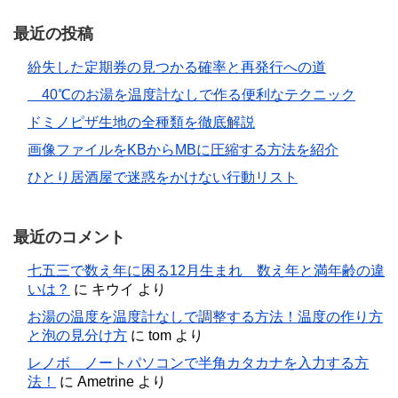
最近の投稿
紛失した定期券の見つかる確率と再発行への道
40℃のお湯を温度計なしで作る便利なテクニック
ドミノピザ生地の全種類を徹底解説
画像ファイルをKBからMBに圧縮する方法を紹介
ひとり居酒屋で迷惑をかけない行動リスト
最近のコメント
七五三で数え年に困る12月生まれ 数え年と満年齢の違
いは？
に
キウイ
より
お湯の温度を温度計なしで調整する方法！温度の作り方
と泡の見分け方
に
tom
より
レノボ ノートパソコンで半角カタカナを入力する方
法！
に
Ametrine
より