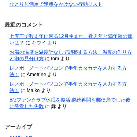
ひとり居酒屋で迷惑をかけない行動リスト
最近のコメント
七五三で数え年に困る12月生まれ 数え年と満年齢の違
いは？
に
キウイ
より
お湯の温度を温度計なしで調整する方法！温度の作り方
と泡の見分け方
に
tom
より
レノボ ノートパソコンで半角カタカナを入力する方
法！
に
Ametrine
より
レノボ ノートパソコンで半角カタカナを入力する方
法！
に
Maiko
より
B’zファンクラブ休眠を復活!継続再開を郵便局でした後
に発覚した失敗
に
舞
より
アーカイブ