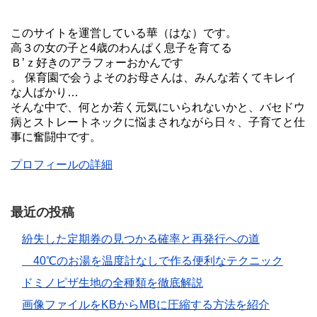
このサイトを運営している華（はな）です。
高３の女の子と4歳のわんぱく息子を育てる
Ｂ’ｚ好きのアラフォーおかんです
。 保育園で会うよそのお母さんは、みんな若くてキレイ
な人ばかり…
そんな中で、何とか若く元気にいられないかと、バセドウ
病とストレートネックに悩まされながら日々、子育てと仕
事に奮闘中です。
プロフィールの詳細
最近の投稿
紛失した定期券の見つかる確率と再発行への道
40℃のお湯を温度計なしで作る便利なテクニック
ドミノピザ生地の全種類を徹底解説
画像ファイルをKBからMBに圧縮する方法を紹介