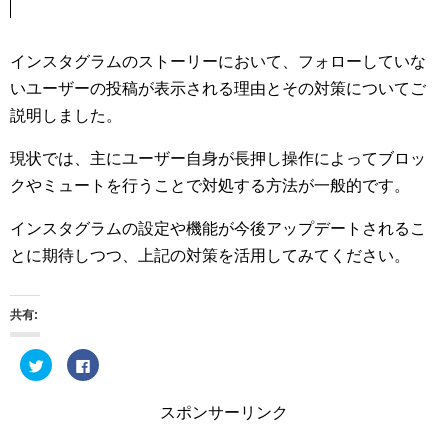
インスタグラムのストーリーにおいて、フォローしていな
いユーザーの投稿が表示される理由とその対策についてご
説明しました。
現状では、主にユーザー自身が長押し操作によってブロッ
クやミュートを行うことで対処する方法が一般的です。
インスタグラムの設定や機能が今後アップデートされるこ
とに期待しつつ、上記の対策を活用してみてください。
共有:
ク
F
リ
a
ッ
c
ク
e
し
b
スポンサーリンク
て
o
T
o
w
k