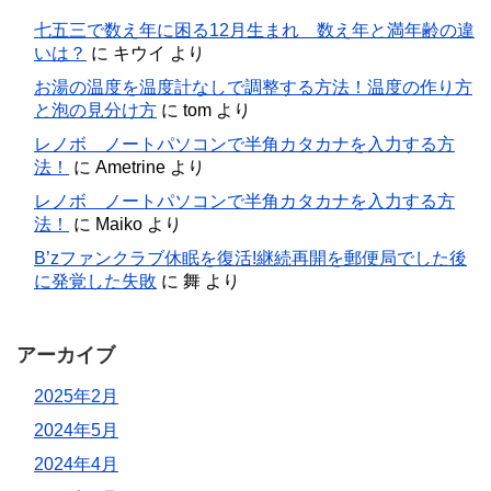
七五三で数え年に困る12月生まれ 数え年と満年齢の違
いは？
に
キウイ
より
お湯の温度を温度計なしで調整する方法！温度の作り方
と泡の見分け方
に
tom
より
レノボ ノートパソコンで半角カタカナを入力する方
法！
に
Ametrine
より
レノボ ノートパソコンで半角カタカナを入力する方
法！
に
Maiko
より
B’zファンクラブ休眠を復活!継続再開を郵便局でした後
に発覚した失敗
に
舞
より
アーカイブ
2025年2月
2024年5月
2024年4月