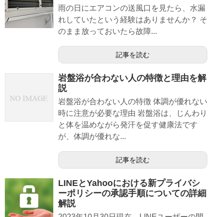
雨の日にエアコンの送風口を見たら、水漏
れしていたという経験はありませんか？ そ
のまま放っておいたら故障...
記事を読む
岩盤浴が合わない人の特徴と理由を解
説
岩盤浴が合わない人の特徴 体調が優れない
時に注意が必要な理由 岩盤浴は、じんわり
と体を温めながら発汗を促す健康法です
が、体調が優れな...
記事を読む
LINEとYahooにおける新プライバシ
ーポリシーの承認手順についての詳細
解説
2023年10月30日現在、LINEユーザーの間