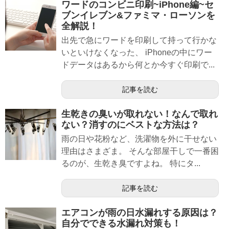
ワードのコンビニ印刷~iPhone編~セ
ブンイレブン&ファミマ・ローソンを
全解説！
出先で急にワードを印刷して持って行かな
いといけなくなった、 iPhoneの中にワー
ドデータはあるから何とか今すぐ印刷で...
記事を読む
生乾きの臭いが取れない！なんで取れ
ない？消すのにベストな方法は？
雨の日や花粉など、洗濯物を外に干せない
理由はさまざま。 そんな部屋干しで一番困
るのが、生乾き臭ですよね。 特にタ...
記事を読む
エアコンが雨の日水漏れする原因は？
自分でできる水漏れ対策も！