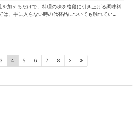
量を加えるだけで、料理の味を格段に引き上げる調味料
では、手に入らない時の代替品についても触れてい...
3
4
5
6
7
8