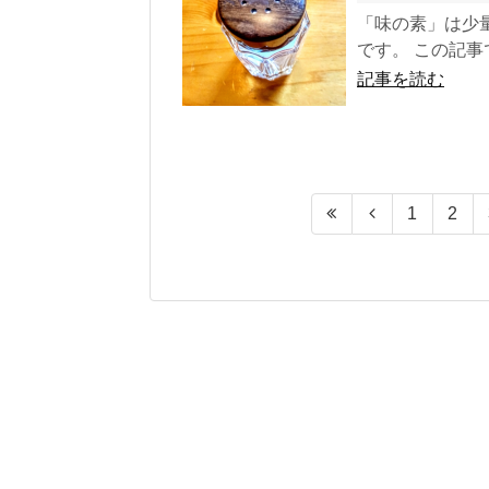
「味の素」は少
です。 この記事
記事を読む
1
2