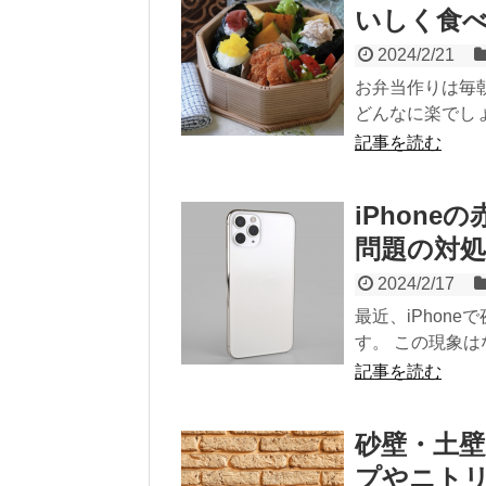
いしく食
2024/2/21
お弁当作りは毎
どんなに楽でしょ
記事を読む
iPhon
問題の対処
2024/2/17
最近、iPhon
す。 この現象は
記事を読む
砂壁・土壁
プやニト