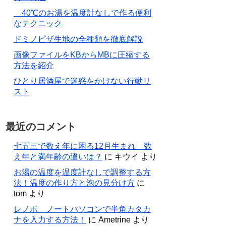
40℃のお湯を温度計なしで作る便利
なテクニック
ドミノピザ生地の全種類を徹底解説
画像ファイルをKBからMBに圧縮する
方法を紹介
ひとり居酒屋で迷惑をかけない行動リ
スト
最近のコメント
七五三で数え年に困る12月生まれ 数
え年と満年齢の違いは？
に
キウイ
より
お湯の温度を温度計なしで調整する方
法！温度の作り方と泡の見分け方
に
tom
より
レノボ ノートパソコンで半角カタカ
ナを入力する方法！
に
Ametrine
より