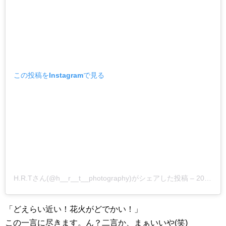
この投稿をInstagramで見る
H.R.Tさん(@h__r__t__photography)がシェアした投稿
–
2018年10月月21日午後3時12分PDT
「どえらい近い！花火がどでかい！」
この一言に尽きます。ん？二言か、まぁいいや(笑)