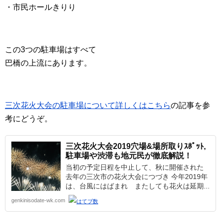
・市民ホールきりり
この3つの駐車場はすべて
巴橋の上流にあります。
三次花火大会の駐車場について詳しくはこちら
の記事を参
考にどうぞ。
三次花火大会2019穴場&場所取りｽﾎﾟｯﾄ,
駐車場や渋滞も地元民が徹底解説！
当初の予定日程を中止して、秋に開催された
去年の三次市の花火大会につづき 今年2019年
は、台風にはばまれ またしても花火は延期...
genkinisodate-wk.com