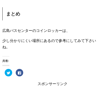
まとめ
広島バスセンターのコインロッカーは、
少し分かりにくい場所にあるので参考にしてみて下さい
ね。
共有:
ク
F
リ
a
ッ
c
ク
e
し
b
スポンサーリンク
て
o
T
o
w
k
i
で
t
共
t
有
e
す