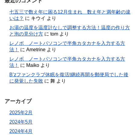
最近のコメント
七五三で数え年に困る12月生まれ 数え年と満年齢の違
いは？
に
キウイ
より
お湯の温度を温度計なしで調整する方法！温度の作り方
と泡の見分け方
に
tom
より
レノボ ノートパソコンで半角カタカナを入力する方
法！
に
Ametrine
より
レノボ ノートパソコンで半角カタカナを入力する方
法！
に
Maiko
より
B’zファンクラブ休眠を復活!継続再開を郵便局でした後
に発覚した失敗
に
舞
より
アーカイブ
2025年2月
2024年5月
2024年4月